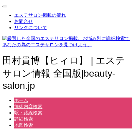
エステサロン掲載の流れ
お問合せ
リンクについて
田村貴博【ヒィロ】 | エステ
サロン情報 全国版|beauty-
salon.jp
ホーム
施術内容検索
駅・路線検索
詳細検索
地図検索