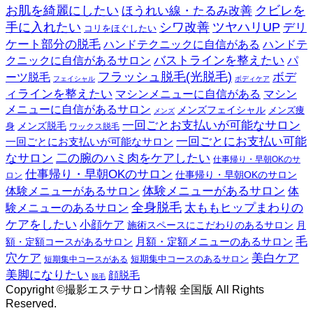
お肌を綺麗にしたい
ほうれい線・たるみ改善
クビレを
手に入れたい
シワ改善
ツヤハリUP
デリ
コリをほぐしたい
ケート部分の脱毛
ハンドテクニックに自信がある
ハンドテ
クニックに自信があるサロン
バストラインを整えたい
パ
フラッシュ脱毛(光脱毛)
ボデ
ーツ脱毛
フェイシャル
ボディケア
ィラインを整えたい
マシン
マシンメニューに自信がある
メニューに自信があるサロン
メンズフェイシャル
メンズ痩
メンズ
一回ごとお支払いが可能なサロン
メンズ脱毛
身
ワックス脱毛
一回ごとにお支払い可能
一回ごとにお支払いが可能なサロン
二の腕のハミ肉をケアしたい
なサロン
仕事帰り・早朝OKのサ
仕事帰り・早朝OKのサロン
仕事帰り・早朝OKのサロン
ロン
体験メニューがあるサロン
体験メニューがあるサロン
体
全身脱毛
太ももヒップまわりの
験メニューのあるサロン
ケアをしたい
小顔ケア
月
施術スペースにこだわりのあるサロン
毛
額・定額コースがあるサロン
月額・定額メニューのあるサロン
穴ケア
美白ケア
短期集中コースのあるサロン
短期集中コースがある
美脚になりたい
顔脱毛
脱毛
Copyright ©撮影エステサロン情報 全国版 All Rights
Reserved.