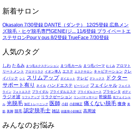
新着サロン
Okasalon
7/30登録
DANTE（ダンテ）
12/25登録
広島メン
ズ脱毛・ヒゲ脱毛専門GENIE(ジ...
11/6登録
プライベートエ
ステサロンPourＶous
8/2登録
TrueFace
7/30登録
人気のタグ
たるみ
しわ
まつ毛パーマ
アロマト
まつ毛カール
まつ毛エクステンション
むくみ
クレ
リートメント
エステ
キャビテーション
イオン導入
アロマリラク
エステサロン
スリムアップ
ドクター
イパック
テレビ
シミ
ダイエット
デトックス
サポート有り
フェイシャル
ハンドエステ
ネイル
ピーリング
フェイス
ブライダル
ブライダルエステ
プラセンタ
ライン
フォトエステ
ブライダルコース
ボディ
ラジオ波
乾燥肌
リラクゼーション
リフトアップ
リンパマッサージ
光フェイシャ
光脱毛
医師
痛くない脱毛
痩身
小顔
小顔矯正
ル
加圧トレーニング
美
認定脱毛士
脱毛
雑誌
高周波
美脚
肌
頭蓋骨小顔矯正
みんなのお悩み